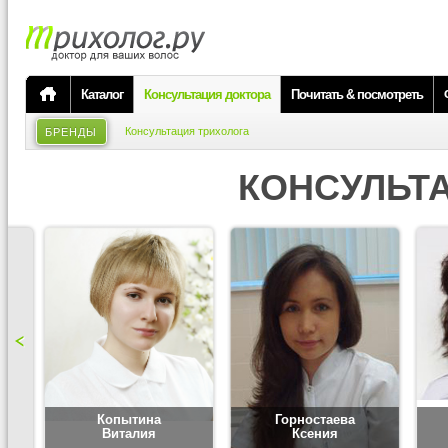
Каталог
Консультация доктора
Почитать & посмотреть
Консультация трихолога
БРЕНДЫ
КОНСУЛЬТ
Копытина
Горностаева
Виталия
Ксения