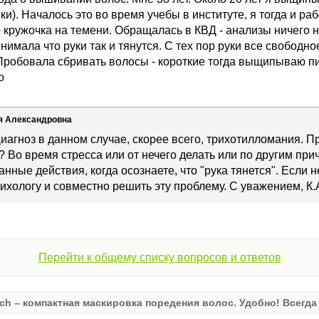
ки). Началось это во время учебы в институте, я тогда и р
 кружочка на темени. Обращалась в КВД - анализы ничего н
онимала что руки так и тянутся. С тех пор руки все свободн
Пробовала сбривать волосы - короткие тогда выщипываю пи
о
я Александровна
иагноз в данном случае, скорее всего, трихотилломания. П
? Во время стресса или от нечего делать или по другим п
нные действия, когда осознаете, что "рука тянется". Если н
сихологу и совместно решить эту проблему. С уважением, К.
Перейти к общему списку вопросов и ответов
ch – компактная маскировка поредения волос. Удобно! Всегда 