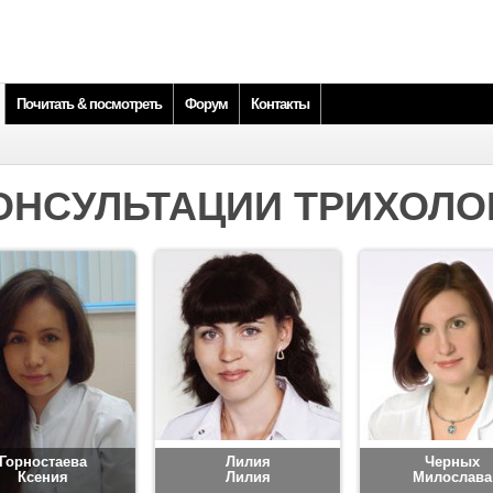
Почитать & посмотреть
Форум
Контакты
ОНСУЛЬТАЦИИ ТРИХОЛО
Горностаева
Лилия
Черных
Ксения
Лилия
Милослава