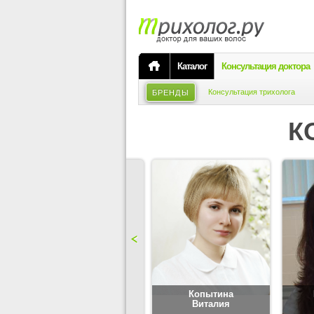
Каталог
Консультация доктора
Консультация трихолога
БРЕНДЫ
К
Карпова
Копытина
Юлия
Виталия