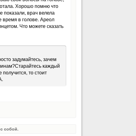
аботала. Хорошо помню что
е показали, врач велела
ое время в голове. Ареол
нцетом. Что можете сказать
росто задумайтесь, зачем
ричинам?Старайтесь каждый
е получится, то стоит
А.
с собой.