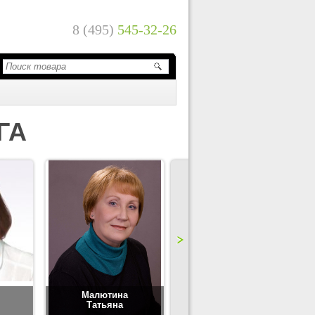
8 (495)
545-32-26
ГА
Малютина
Цимбаленко
Татьяна
Татьяна