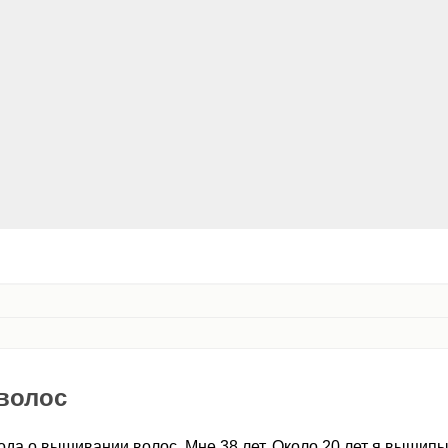
волос
ода о вышивании волос. Мне 38 лет. Около 20 лет я выщип