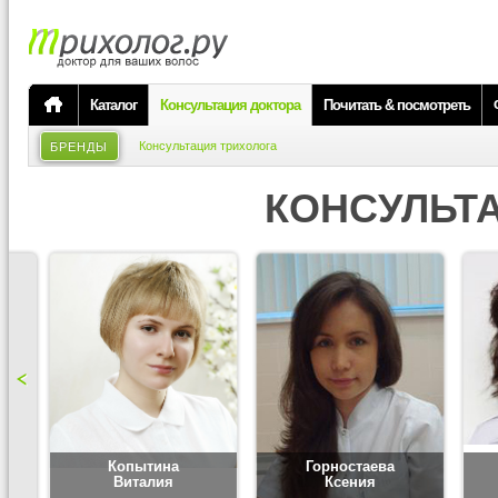
Каталог
Консультация доктора
Почитать & посмотреть
Консультация трихолога
БРЕНДЫ
КОНСУЛЬТ
Копытина
Горностаева
Виталия
Ксения