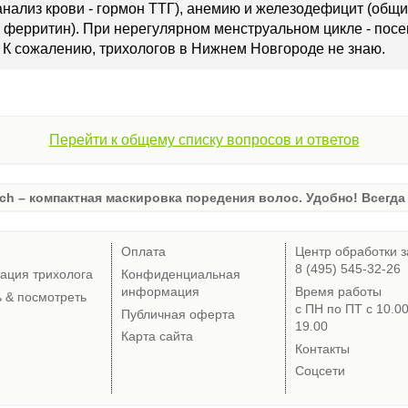
анализ крови - гормон ТТГ), анемию и железодефицит (общи
ферритин). При нерегулярном менструальном цикле - посе
 К сожалению, трихологов в Нижнем Новгороде не знаю.
Перейти к общему списку вопросов и ответов
ch – компактная маскировка поредения волос. Удобно! Всегда 
Оплата
Центр обработки з
8 (495) 545-32-26
тация трихолога
Конфиденциальная
информация
Время работы
ь & посмотреть
с ПН по ПТ с 10.0
Публичная оферта
19.00
Карта сайта
Контакты
Соцсети