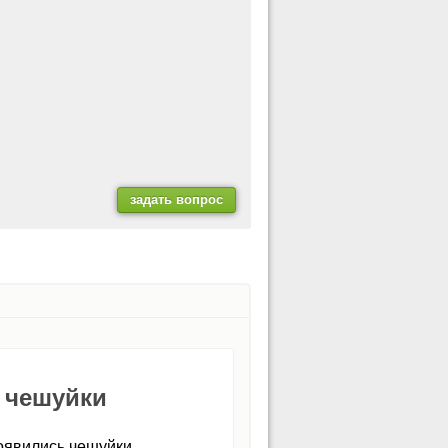
ь чешуйки
оявились чешуйки.