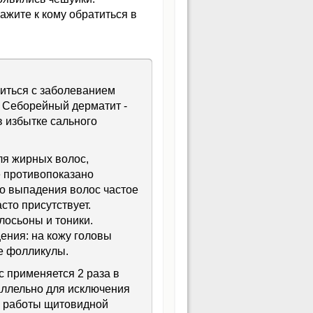
ажите к кому обратиться в
виться с заболеванием
. Себорейный дерматит -
 избытке сального
ля жирных волос,
 противопоказано
го выпадения волос частое
сто присутствует.
лосьоны и тоники.
ения: на кожу головы
е фолликулы.
с применяется 2 раза в
раллельно для исключения
е работы щитовидной