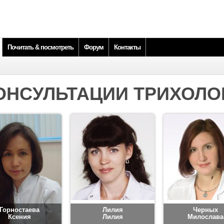
Почитать & посмотреть
Форум
Контакты
ОНСУЛЬТАЦИИ ТРИХОЛО
Горностаева
Лилия
Черных
Ксения
Лилия
Милослава