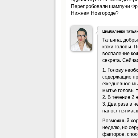
Перепробовали шампуни Фрид
Нижнем Новгороде?
Цимбаленко Татья
Татьяна, добры
кожи головы. П
воспаление кож
секрета. Сейча
1. Голову необ
содержащие пр
ежедневное мыт
мытье головы т
2. В течение 2
3. Два раза в 
наносятся мас
Возможный хор
неделю, но сер
факторов, спо