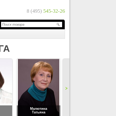
8 (495)
545-32-26
ГА
Малютина
Цимбаленко
Татьяна
Татьяна