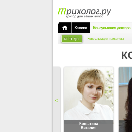
Каталог
Консультация доктора
Консультация трихолога
БРЕНДЫ
К
Карпова
Копытина
Юлия
Виталия