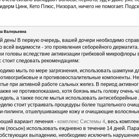
ерм Цинк, Кето Плюс, Низорал, ничего не помогает. Подск
на Валерьевна
й день! В первую очередь, вашей дочери необходимо спра
о всей видимости - это проявления себорейного дерматита
и головы вследствие активизации грибковой микрофлоры в
с стоит следовать рекомендациям:
ходимо мыть по мере загрязнения, использовать шампуни д
отивогрибковые и противовоспалительные компоненты. Не
ье при активной работе сальных желез. В период активно
акже не противопоказано, хотя боязнь мыть голову очень ча
 недель, а также после мытья использовать антисеборейные 
неделю стоит устраивать процедуры более тщательного очищ
ки-пилинги, отшелушивающие кожу и очищающие волосяны
оший вариант лечения -
комплекс Системы 4
, весь комплек
ум (лосьон) использовать еждневно в течение 14 дней. Па
собствующих выпадению, необходимо исключить нарушени