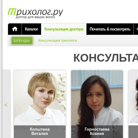
Каталог
Консультация доктора
Почитать & посмотреть
Консультация трихолога
БРЕНДЫ
КОНСУЛЬТ
Копытина
Горностаева
Виталия
Ксения