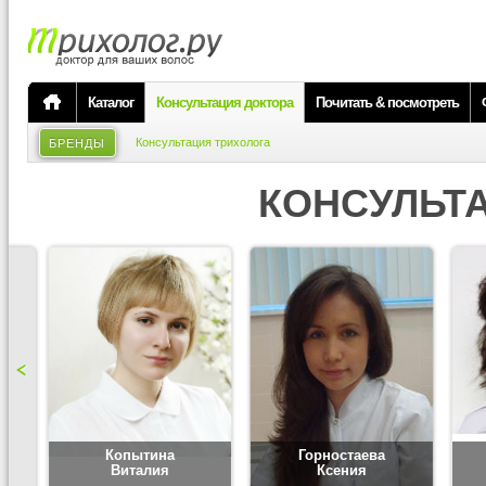
Каталог
Консультация доктора
Почитать & посмотреть
Консультация трихолога
БРЕНДЫ
КОНСУЛЬТ
Копытина
Горностаева
Виталия
Ксения