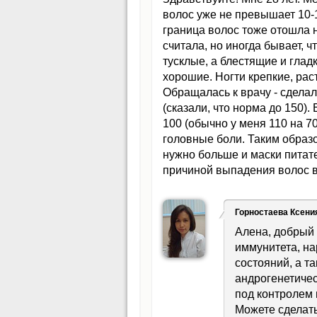
волос уже не превышает 10-1
граница волос тоже отошла н
считала, но иногда бывает, ч
тусклые, а блестящие и гладк
хорошие. Ногти крепкие, ра
Обращалась к врачу - сдела
(сказали, что норма до 150)
100 (обычно у меня 110 на 7
головные боли. Таким образо
нужно больше и маски питате
причиной выпадения волос в
Горностаева Ксени
Алена, добрый 
иммунитета, н
состояний, а т
андрогенетичес
под контролем 
Можете сделать