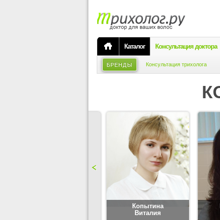
Каталог
Консультация доктора
Консультация трихолога
БРЕНДЫ
К
Карпова
Копытина
Юлия
Виталия