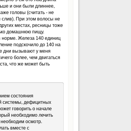
льше и они были длиннее,
же головы (считать - не
я слив). При этом волосы не
 других местах, ресницы тоже
лько домашнюю пищу.
в норме. Железа 140 единиц
ление подскочило до 140 на
ые дни вызывают у меня
ичего более, чем двигаться
ста, что же может быть
нием состояния
ой системы, дефицитных
может говорить о начале
торый необходимо лечить
 необходим осмотр.
лать вместе с