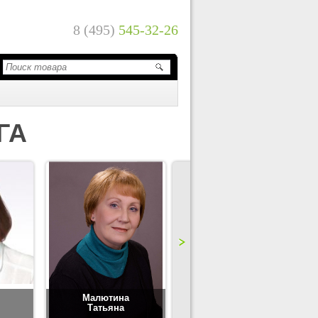
8 (495)
545-32-26
ГА
Малютина
Цимбаленко
Татьяна
Татьяна