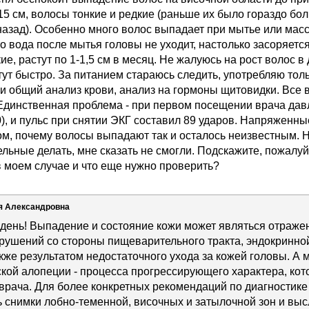
5 см, волосы тонкие и редкие (раньше их было гораздо бо
азад). Особенно много волос выпадает при мытье или масса
то вода после мытья головы не уходит, настолько засоряетс
ие, растут по 1-1,5 см в месяц. Не жалуюсь на рост волос в
стут быстро. За питанием стараюсь следить, употребляю то
ли общий анализ крови, анализ на гормоны щитовидки. Все 
. Единственная проблема - при первом посещении врача дав
0), и пульс при снятии ЭКГ составил 89 ударов. Напряженн
м, почему волосы выпадают так и осталось неизвестным. Н
льные делать, мне сказать не смогли. Подскажите, пожалуй
 моем случае и что еще нужно проверить?
я Александровна
день! Выпадение и состояние кожи может являться отраже
арушений со стороны пищеварительного тракта, эндокринн
акже результатом недостаточного ухода за кожей головы. А 
кой алопеции - процесса прогрессирующего характера, ко
врача. Для более конкретных рекомендаций по диагностике
 снимки лобно-теменной, височных и затылочной зон и выс