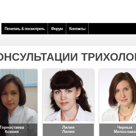
Почитать & посмотреть
Форум
Контакты
ОНСУЛЬТАЦИИ ТРИХОЛО
Горностаева
Лилия
Черных
Ксения
Лилия
Милослава