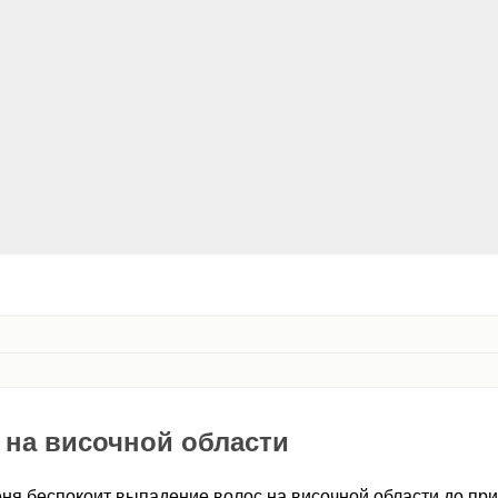
 на височной области
еня беспокоит выпадение волос на височной области до при