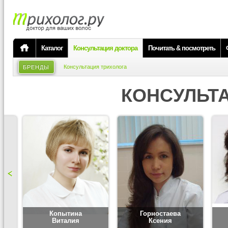
Каталог
Консультация доктора
Почитать & посмотреть
Консультация трихолога
БРЕНДЫ
КОНСУЛЬТ
Копытина
Горностаева
Виталия
Ксения