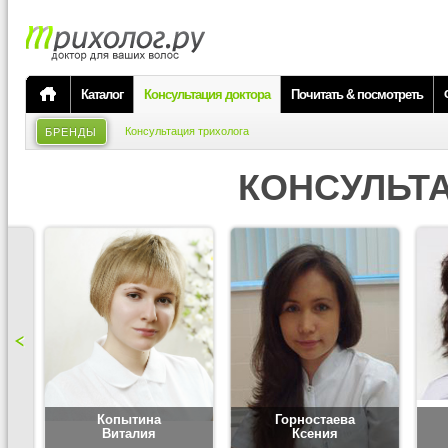
Каталог
Консультация доктора
Почитать & посмотреть
Консультация трихолога
БРЕНДЫ
КОНСУЛЬТ
Копытина
Горностаева
Виталия
Ксения