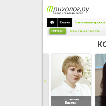
Каталог
Консультация доктора
Консультация трихолога
БРЕНДЫ
К
Карпова
Копытина
Юлия
Виталия