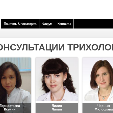
Почитать & посмотреть
Форум
Контакты
ОНСУЛЬТАЦИИ ТРИХОЛО
Горностаева
Лилия
Черных
Ксения
Лилия
Милослава