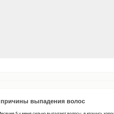
ь причины выпадения волос
 Месяцев 5 у меня сильно выпадают волосы, я крашусь хоро