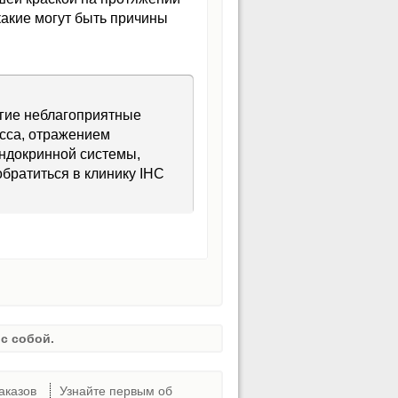
какие могут быть причины
угие неблагоприятные
сса, отражением
эндокринной системы,
братиться в клинику IHC
с собой.
аказов
Узнайте первым об