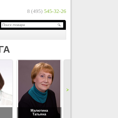
8 (495)
545-32-26
ГА
Малютина
Цимбаленко
Татьяна
Татьяна