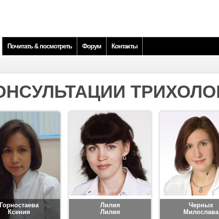
Почитать & посмотреть
Форум
Контакты
ОНСУЛЬТАЦИИ ТРИХОЛО
Горностаева
Лилия
Черных
Ксения
Лилия
Милослава