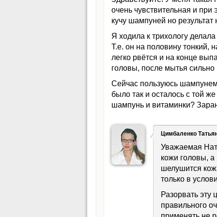
очень чувствительная и при 
кучу шампуней но результат 
Я ходила к трихологу делала
Т.е. он на половину тонкий, 
легко рвётся и на конце вып
головы, после мытья сильно 
Сейчас пользуюсь шампунем 
было так и осталось с той ж
шампунь и витаминки? Зара
Цимбаленко Татья
Уважаемая Ната
кожи головы, а
шелушится кожа
только в услов
Разорвать эту 
правильного о
применять не р