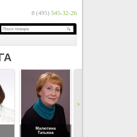
8 (495)
545-32-26
ГА
Малютина
Цимбаленко
Татьяна
Татьяна