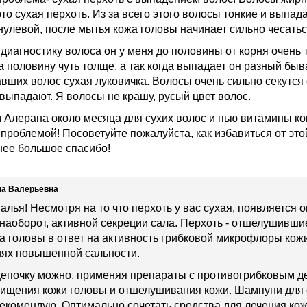
это сухая перхоть. Из за всего этого волосы тонкие и выпа
нулевой, после мытья кожа головы начинает сильно чесать
 диагностику волоса он у меня до половины от корня очень 
на половину чуть толще, а так когда выпадает он разный бы
авших волос сухая луковичка. Волосы очень сильно секутся
выпадают. Я волосы не крашу, русый цвет волос.
Алерана около месяца для сухих волос и пью витамины ком
е проблемой! Посоветуйте пожалуйста, как избавиться от э
нее большое спасибо!
на Валерьевна
лья! Несмотря на то что перхоть у вас сухая, появляется о
 наоборот, активной секреции сала. Перхоть - отшелушивши
 головы в ответ на активность грибковой микрофлоры кожи
иях повышенной сальности.
цепочку можно, применяя препараты с противогрибковым д
чищения кожи головы и отшелушивания кожи. Шампуни для 
екомендую. Оптимально сочетать средства для лечения кож