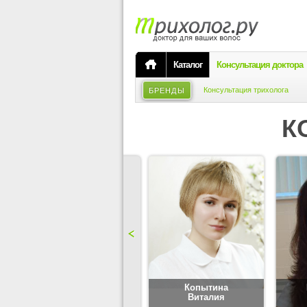
Каталог
Консультация доктора
Консультация трихолога
БРЕНДЫ
К
Карпова
Копытина
Юлия
Виталия