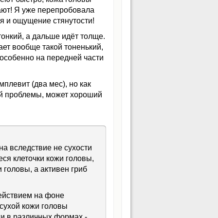
дают! Я уже перепробовала
ся и ощущение стянутости!
тонкий, а дальше идёт толще.
вает вообще такой тоненький,
 особенно на передней части
плевит (два мес), но как
той проблемы, может хороший
на вследствие не сухости
еся клеточки кожи головы,
 головы, а активен гриб
ействием на фоне
сухой кожи головы
и в различных формах -