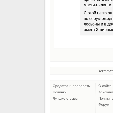
маски-пилинги,
С этой целю о
но серум ежедн
лосьоны и в дру
омега-3 жирные
Dermmat
Средства и препараты
О сайте
Новинки
Консуль
Лучшие отзывы
Почитат
Форум