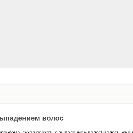
выпадением волос
 проблема- сухая перхоть с выпадением волос! Волосы жир