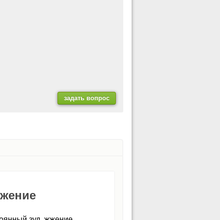
жжение
тоянный зуд, жжение,