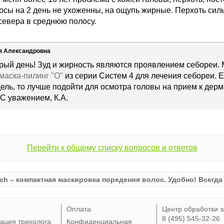
осы на 2 день не ухоженны, на ощупь жирные. Перхоть сил
севера в среднюю полосу.
я Александровна
рый день! Зуд и жирность являются проявлением себореи.
маска-пилинг "О"
из серии Систем 4 для лечения себореи. Е
дель, то лучше подойти для осмотра головы на прием к дерм
С уважением, К.А.
Перейти к общему списку вопросов и ответов
ch – компактная маскировка поредения волос. Удобно! Всегда 
Оплата
Центр обработки з
8 (495) 545-32-26
тация трихолога
Конфиденциальная