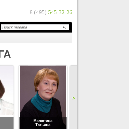
8 (495)
545-32-26
ГА
Малютина
Цимбаленко
Татьяна
Татьяна