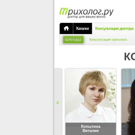
Каталог
Консультация доктора
Консультация трихолога
БРЕНДЫ
К
Карпова
Копытина
Юлия
Виталия