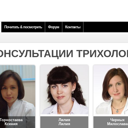
Почитать & посмотреть
Форум
Контакты
ОНСУЛЬТАЦИИ ТРИХОЛО
Горностаева
Лилия
Черных
Ксения
Лилия
Милослава