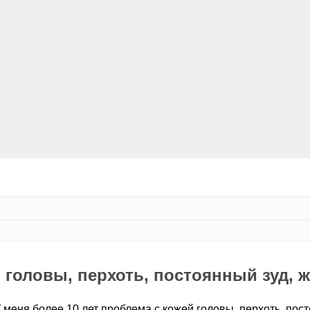
 головы, перхоть, постоянный зуд, 
У меня более 10 лет проблема с кожей головы, перхоть, пос