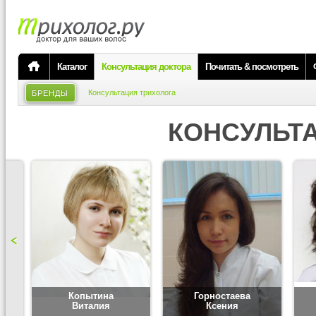
Каталог
Консультация доктора
Почитать & посмотреть
Консультация трихолога
БРЕНДЫ
КОНСУЛЬТ
Копытина
Горностаева
Виталия
Ксения