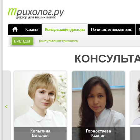
Каталог
Консультация доктора
Почитать & посмотреть
Консультация трихолога
БРЕНДЫ
КОНСУЛЬТ
Копытина
Горностаева
Виталия
Ксения