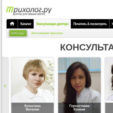
Каталог
Консультация доктора
Почитать & посмотреть
Консультация трихолога
БРЕНДЫ
КОНСУЛЬТ
Копытина
Горностаева
Виталия
Ксения