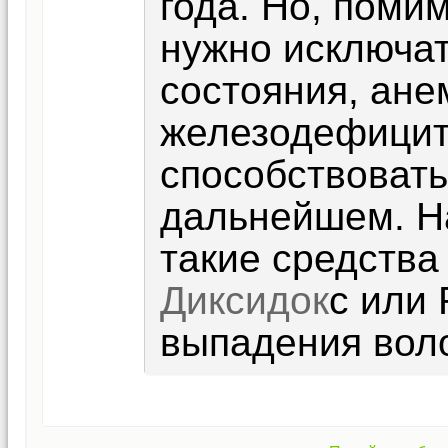
года. Но, поми
нужно исключа
состояния, ане
железодефицит,
способствоват
дальнейшем. Н
такие средства
Диксидок
с или 
выпадения воло