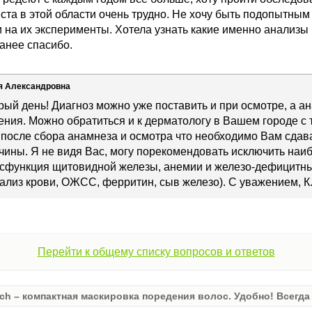
та в этой области очень трудно. Не хочу быть подопытным
ги на их эксперименты. Хотела узнать какие именно анализы
анее спасибо.
я Александровна
рый день! Диагноз можно уже поставить и при осмотре, а 
ния. Можно обратиться и к дерматологу в Вашем городе с т
после сбора анамнеза и осмотра что необходимо Вам сдава
ины. Я не видя Вас, могу порекомендовать исключить наи
исфункция щитовидной железы, анемии и железо-дефицитны
нализ крови, ОЖСС, ферритин, сыв железо). С уважением, К
Перейти к общему списку вопросов и ответов
ch – компактная маскировка поредения волос. Удобно! Всегда 