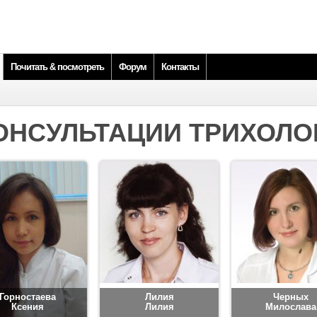
Почитать & посмотреть
Форум
Контакты
ОНСУЛЬТАЦИИ ТРИХОЛО
Горностаева
Лилия
Черных
Ксения
Лилия
Милослава