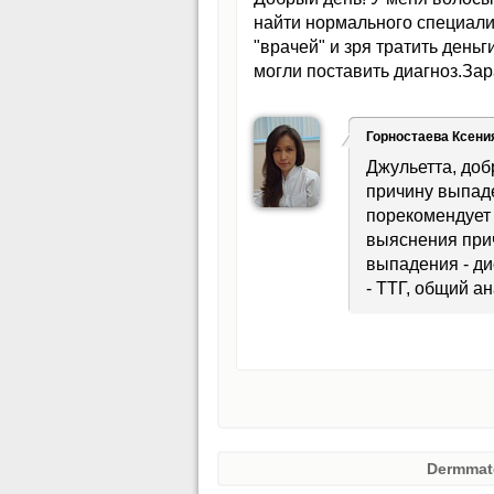
найти нормального специалис
"врачей" и зря тратить день
могли поставить диагноз.Зар
Горностаева Ксени
Джульетта, доб
причину выпаде
порекомендует 
выяснения прич
выпадения - д
- ТТГ, общий а
Dermmat