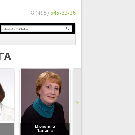
8 (495)
545-32-26
ГА
Малютина
Цимбаленко
Татьяна
Татьяна