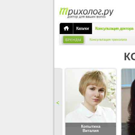
Каталог
Консультация доктора
Консультация трихолога
БРЕНДЫ
К
Карпова
Копытина
Юлия
Виталия