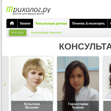
Каталог
Консультация доктора
Почитать & посмотреть
Консультация трихолога
БРЕНДЫ
КОНСУЛЬТ
Копытина
Горностаева
Виталия
Ксения