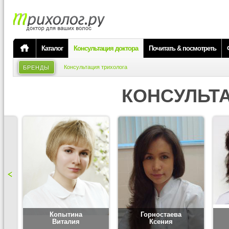
Каталог
Консультация доктора
Почитать & посмотреть
Консультация трихолога
БРЕНДЫ
КОНСУЛЬТ
Копытина
Горностаева
Виталия
Ксения