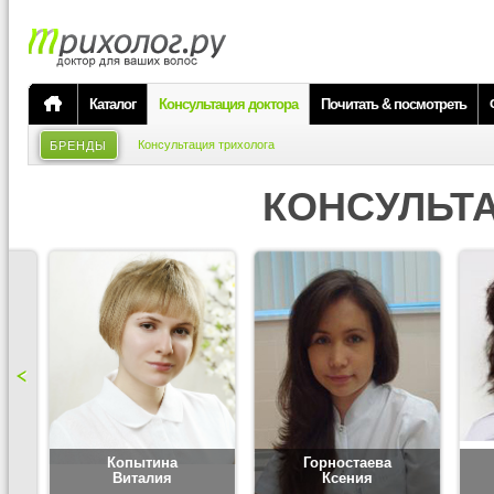
Каталог
Консультация доктора
Почитать & посмотреть
Консультация трихолога
БРЕНДЫ
КОНСУЛЬТ
Копытина
Горностаева
Виталия
Ксения