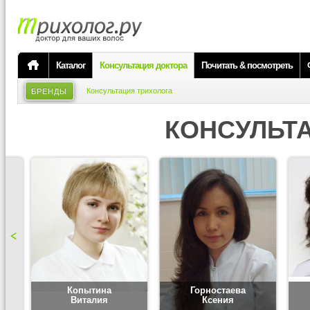
Каталог
Консультация доктора
Почитать & посмотреть
Консультация трихолога
БРЕНДЫ
КОНСУЛЬТ
Копытина
Горностаева
Виталия
Ксения