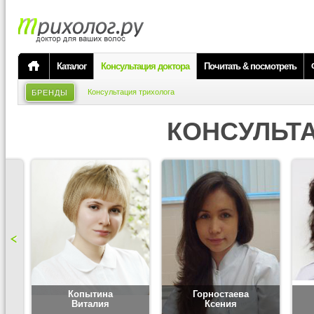
Каталог
Консультация доктора
Почитать & посмотреть
Консультация трихолога
БРЕНДЫ
КОНСУЛЬТ
Копытина
Горностаева
Виталия
Ксения