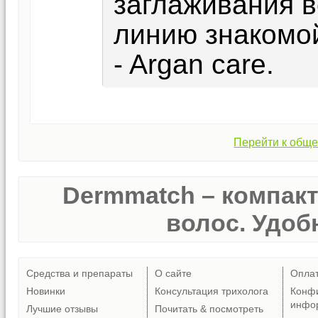
заглаживания в
линию знакомой
- Argan care.
Перейти к обще
Dermmatch – компак
волос. Удобн
Средства и препараты
О сайте
Опла
Новинки
Консультация трихолога
Конф
инфо
Лучшие отзывы
Почитать & посмотреть