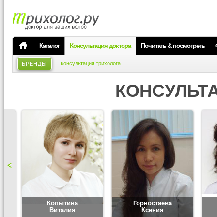
Каталог
Консультация доктора
Почитать & посмотреть
Консультация трихолога
БРЕНДЫ
КОНСУЛЬТ
Копытина
Горностаева
Виталия
Ксения