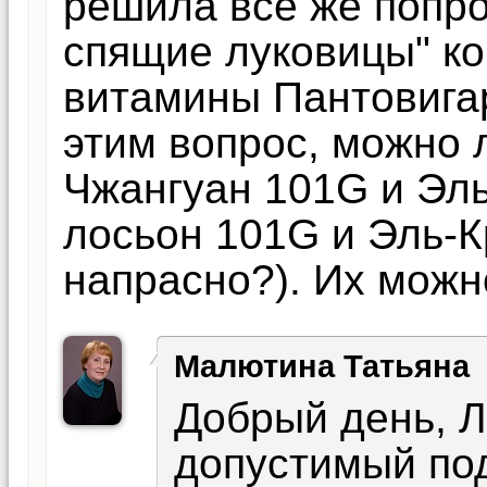
решила всё же попро
спящие луковицы" ко
витамины Пантовигар
этим вопрос, можно 
Чжангуан 101G и Эль
лосьон 101G и Эль-К
напрасно?). Их можн
Малютина Татьяна
Добрый день, 
допустимый под