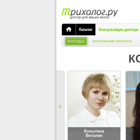
Каталог
Консультация доктора
Консультация трихолога
БРЕНДЫ
К
Карпова
Копытина
Юлия
Виталия