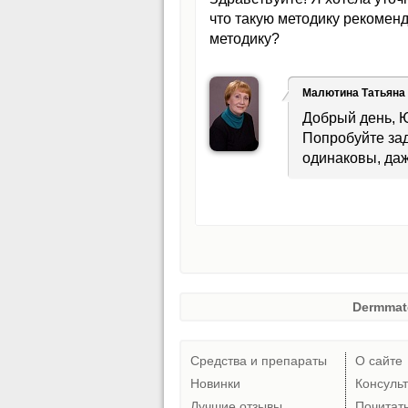
что такую методику рекомен
методику?
Малютина Татьяна
Добрый день, Ю
Попробуйте за
одинаковы, даж
Dermmat
Средства и препараты
О сайте
Новинки
Консуль
Лучшие отзывы
Почитат