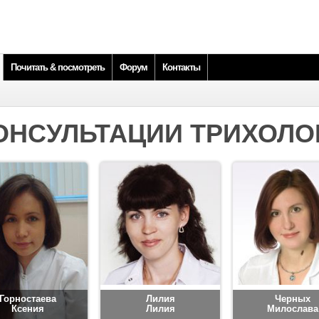
Почитать & посмотреть
Форум
Контакты
ОНСУЛЬТАЦИИ ТРИХОЛО
Горностаева
Лилия
Черных
Ксения
Лилия
Милослава