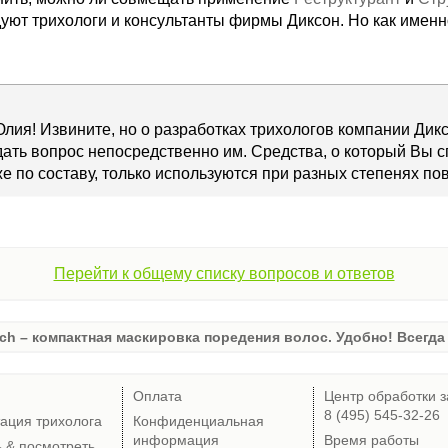
дуют трихологи и консультанты фирмы Диксон. Но как имен
лия! Извините, но о разработках трихологов компании Диксо
дать вопрос непосредственно им. Средства, о который Вы
е по составу, только используются при разных степенях по
Перейти к общему списку вопросов и ответов
ch – компактная маскировка поредения волос. Удобно! Всегда 
Оплата
Центр обработки з
8 (495) 545-32-26
тация трихолога
Конфиденциальная
информация
Время работы
ь & посмотреть