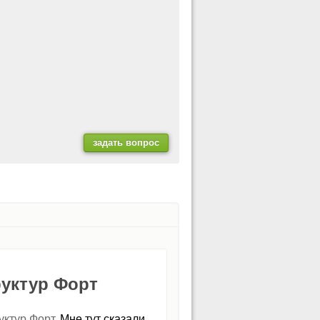
руктур Форт
уктур Форт
. Мне тут сказали,