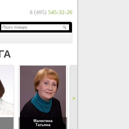
8 (495)
545-32-26
ГА
Малютина
Цимбаленко
Татьяна
Татьяна