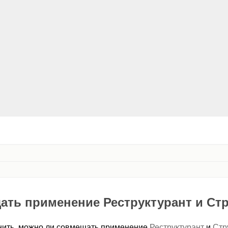
ть применение Реструктурант и Ст
чнить, можно ли совмещать применение
Реструктурант
и
Стр