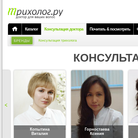
Каталог
Консультация доктора
Почитать & посмотреть
Консультация трихолога
БРЕНДЫ
КОНСУЛЬТ
Копытина
Горностаева
Виталия
Ксения