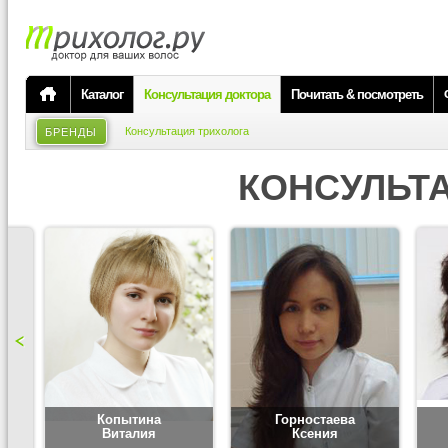
Каталог
Консультация доктора
Почитать & посмотреть
Консультация трихолога
БРЕНДЫ
КОНСУЛЬТ
Копытина
Горностаева
Виталия
Ксения