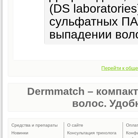
(DS laboratorie
сульфатных ПА
выпадении вол
Перейти к обще
Dermmatch – компак
волос. Удобн
Средства и препараты
О сайте
Опла
Новинки
Консультация трихолога
Конф