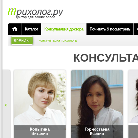
Каталог
Консультация доктора
Почитать & посмотреть
Консультация трихолога
БРЕНДЫ
КОНСУЛЬТ
Копытина
Горностаева
Виталия
Ксения