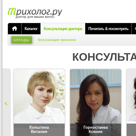
Каталог
Консультация доктора
Почитать & посмотреть
Консультация трихолога
БРЕНДЫ
КОНСУЛЬТ
Копытина
Горностаева
Виталия
Ксения