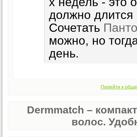
х недель - это
должно длится 
Сочетать
Панто
можно, но тогд
день.
Перейти к обще
Dermmatch – компак
волос. Удобн