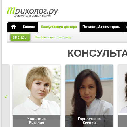
Каталог
Консультация доктора
Почитать & посмотреть
Консультация трихолога
БРЕНДЫ
КОНСУЛЬТ
Копытина
Горностаева
Виталия
Ксения