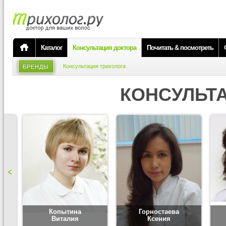
Каталог
Консультация доктора
Почитать & посмотреть
Консультация трихолога
БРЕНДЫ
КОНСУЛЬТ
Копытина
Горностаева
Виталия
Ксения