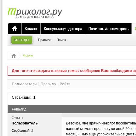
Каталог
Консультация доктора
Почитать & посмотреть
Правила
Поиск
БРЕНДЫ
Форум
Для того что создавать новые темы / сообщения Вам необходимо
а
Пользователи
Правила
Войти
Страницы:
1
Ревалид
Ольга
Пользователь
Девочки, мне врач-гинеколог посоветов
данный момент прошло уже дней 20 и я 
Сообщений:
2
месяц ). Пью еще успокоительное (пуст