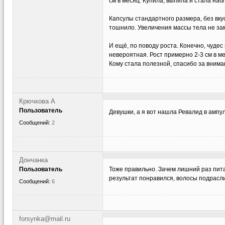
см в месяц. Купила, выпила и стала набл
Капсулы стандартного размера, без вкуса
тошнило. Увеличения массы тела не зам
И ещё, по поводу роста. Конечно, чудес
невероятная. Рост примерно 2-3 см в ме
Кому стала полезной, спасибо за внима
Крючкова А
Пользователь
Девушки, а я вот нашла Ревалид в ампу
Сообщений:
2
Дончанка
Пользователь
Тоже правильно. Зачем лишний раз пита
результат понравился, волосы подрасли
Сообщений:
6
forsynka@mail.ru