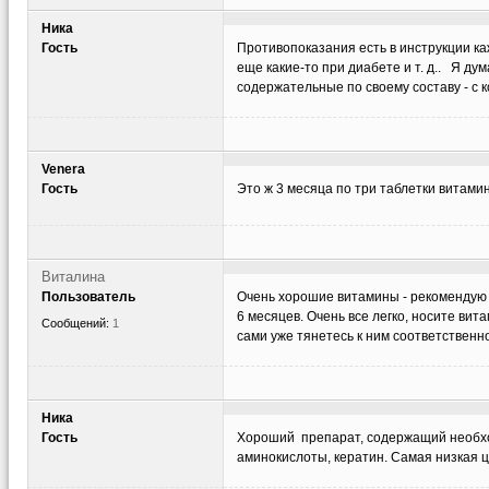
Ника
Гость
Противопоказания есть в инструкции ка
еще какие-то при диабете и т. д.. Я ду
содержательные по своему составу - с к
Venera
Гость
Это ж 3 месяца по три таблетки витами
Виталина
Пользователь
Очень хорошие витамины - рекомендую 
6 месяцев. Очень все легко, носите вит
Сообщений:
1
сами уже тянетесь к ним соответственно
Ника
Гость
Хороший препарат, содержащий необход
аминокислоты, кератин. Самая низкая ц