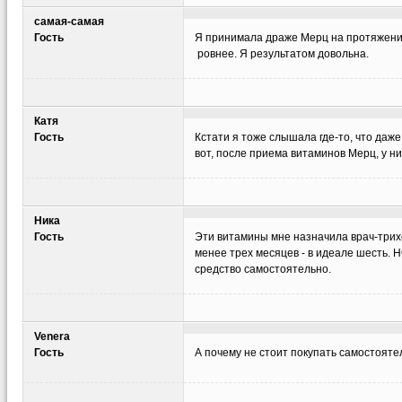
самая-самая
Гость
Я принимала драже Мерц на протяжении 
ровнее. Я результатом довольна.
Катя
Гость
Кстати я тоже слышала где-то, что даж
вот, после приема витаминов Мерц, у н
Ника
Гость
Эти витамины мне назначила врач-трихо
менее трех месяцев - в идеале шесть. 
средство самостоятельно.
Venera
Гость
А почему не стоит покупать самостояте