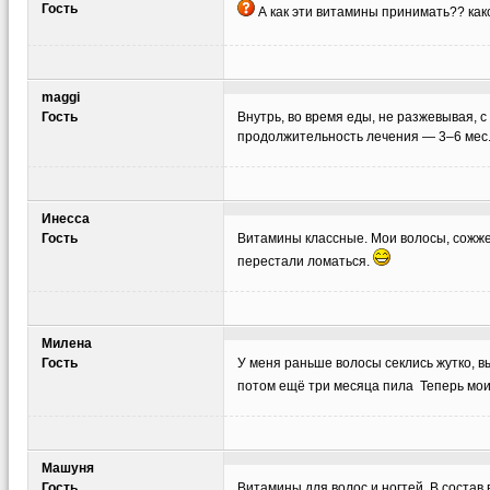
Гость
А как эти витамины принимать?? как
maggi
Гость
Внутрь, во время еды, не разжевывая, 
продолжительность лечения — 3–6 мес
Инесса
Гость
Витамины классные. Мои волосы, сожже
перестали ломаться.
Милена
Гость
У меня раньше волосы секлись жутко, 
потом ещё три месяца пила Теперь мои 
Машуня
Гость
Витамины для волос и ногтей. В состав