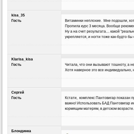
kisa_35
Гость
Витаминки неплохие. Мне подошли, хо
Пропила курс 3 месяца. Вообще рекомен
Ну а на счет результата.... какой "реа
укрепляется, и ногти тоже как-будто бы
Klarisa_kisa
Гость
Читала, что они вызывают тошноту, а н
Хотя наверное это все индивидуально, 
Сергей
Гость
Кстати, комплекс Пантовигар показан п
важно! Использовать БАД Пантовигар ин
кормящим матерям, в детском возрасте.
Блондинка