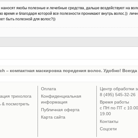
 наносят якобы полезные и лечебные средства, дальше воздействуют на вол
 во время и благодаря которой все полезности проникают внутрь волос.)) лич
ет быть полезной для волос?))
ch – компактная маскировка поредения волос. Удобно! Всегда 
Оплата
Центр обработки з
8 (495) 545-32-26
тация трихолога
Конфиденциальная
информация
Время работы
ь & посмотреть
с ПН по ПТ с 10.0
Публичная оферта
19.00
Карта сайта
Контакты
Соцсети