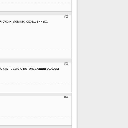
#2
я сухих, ломких, окрашенных,
#3
ос как правило потрясающий эффект
#4