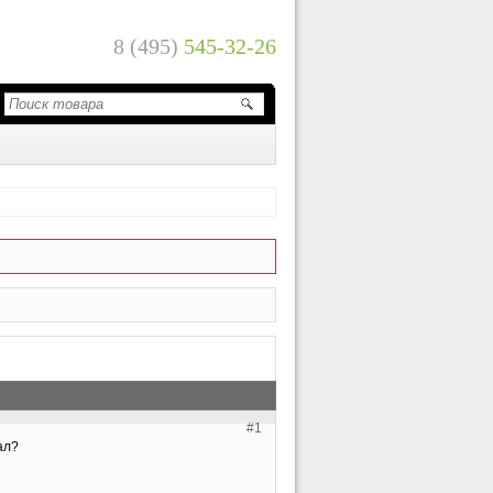
8 (495)
545-32-26
#1
ал?