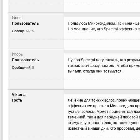
Guest
Пользователь
Пользуюсь Миноксидилом. Причина - цен
Но мое мнение, что Spectral эффективн
Сообщений:
5
Игорь
Пользователь
Ну про Spectral могу сказать, что резуль
так как врач сразу настоял, чтобы приме
Сообщений:
5
выпали, откуда они возьмутся...
Viktoria
Гость
Лечение для тонких волос, проникающе
эффективнее простого Миноксидила пр
густые волосы. Может применяться даж
теменной, так и для передней лобовой з
стимулирует рост волос, но также сущ
известный в наши дни. Кто пробовал, д