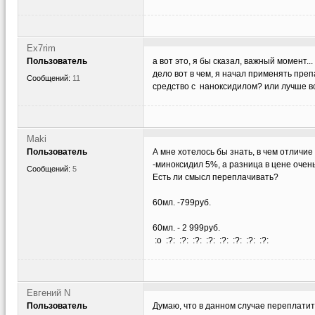
Ex7rim
Пользователь
а вот это, я бы сказал, важный момент... 
дело вот в чем, я начал применять пре
Сообщений:
11
средство с наноксидилом? или лучше в
Maki
Пользователь
А мне хотелось бы знать, в чем отли
-миноксидил 5%, а разница в цене очень 
Сообщений:
5
Есть ли смысл переплачивать?
60мл. -799руб.
60мл. - 2 999руб.
:o :?: :?: :?: :?: :?: :?: :?: :?:
Евгений N
Пользователь
Думаю, что в данном случае переплати