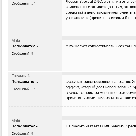
Лосьон Spectral DNC, в отличии от сп
Сообщений:
17
компоненты с антиоксидантным, антиа
средства) и действующие компоненты з
увлажнители (пропиленгликоль и Д-пант
Maki
Пользователь
А как насчет совместимости Spectral DN
Сообщений:
5
Евгений N
Пользователь
скажу так: одновременное нанесение Sp
эффект, который дает использование Sp
Сообщений:
17
в качестве простой меры предосторожн
применять какие-либо косметические ср
Maki
Пользователь
На сколько хватает 60мл. баночки Spect
Сообщений:
5