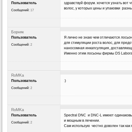
Пользователь
здравствуй форум. хочется узнать вот 
волос, у которых цены и упаковки разн
Сообщений:
17
Борняк
Пользователь
Я лично не знаю чем отличаются лосьоны
для стимуляции роста волос, для пред
Сообщений:
2
наносомная инкапсуляция, доставляюща
Именно этим лосьоны фирмы DS Laborat
RoMKa
Пользователь
:)
Сообщений:
2
RoMKa
Пользователь
Spectral DNC и DNC-L имеют одинаковы
и мощным в лечении.
Сообщений:
2
Сам использую честно доволен так как 