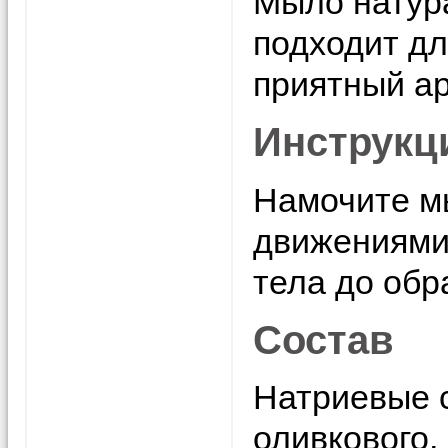
Мыло натур
подходит дл
приятный ар
Инструкц
Намочите м
движениями
тела до обр
Состав
Натриевые с
оливкового,