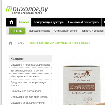
Каталог
Консультация доктора
Почитать & посмотреть
Выпадение волос
Стимуляция волос
Перхоть и себорея
БРЕНДЫ
SALE
Триумф Красоты Мыло натуральное Кофе с корицей
Каталог
Средства и препараты для волос
Витамины для роста волос
Маскировка облысения
Средства для роста ресниц и
бровей
Приборы для роста волос
Оборудование для диагностики
Средства ухода для мужчин