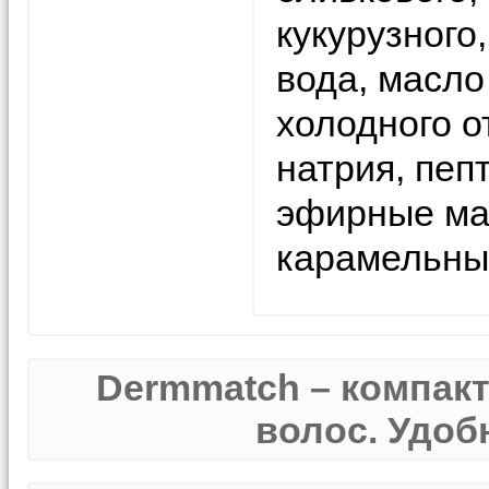
кукурузного
вода, масл
холодного о
натрия, пеп
эфирные мас
карамельный
Dermmatch – компак
волос. Удобн