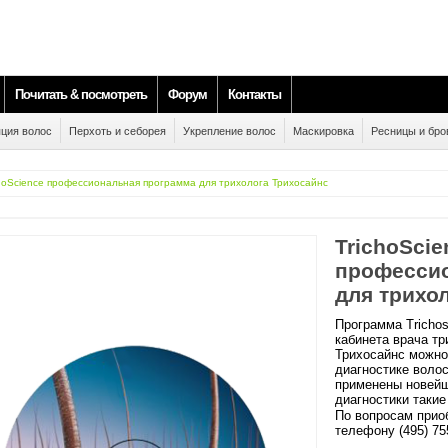
Почитать & посмотреть
Форум
Контакты
ция волос
Перхоть и себорея
Укрепление волос
Маскировка
Ресницы и бро
choScience профессиональная программа для трихолога Трихосайнс
TrichoScie
професси
для трихо
Программа Tricho
кабинета врача тр
Трихосайнс можно
диагностике волос
применены новейш
диагностики такие
По вопросам прио
телефону (495) 75