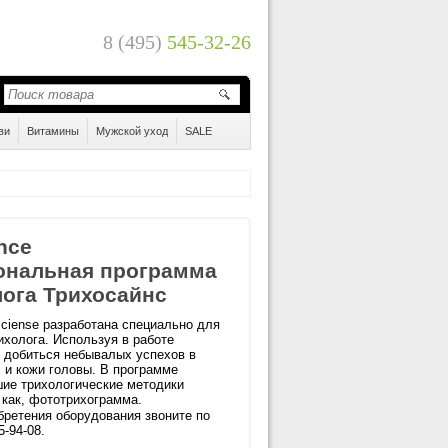
8 (495)
545-32-26
ви
Витамины
Мужской уход
SALE
nce
ональная программа
лога Трихосайнс
sciense разработана специально для
ихолога. Используя в работе
 добиться небывалых успехов в
 и кожи головы. В программе
ие трихологические методики
 как, фототрихограмма.
бретения оборудования звоните по
5-94-08.