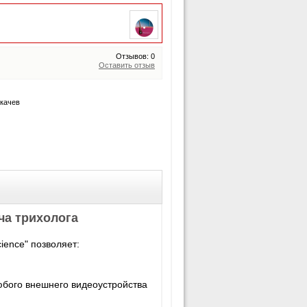
Отзывов: 0
Оставить отзыв
качев
ча трихолога
ience" позволяет:
юбого внешнего видеоустройства