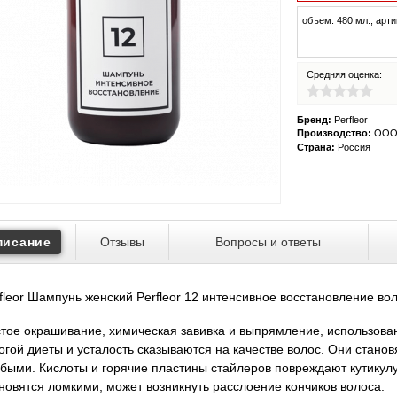
объем:
480
мл.,
арти
Средняя оценка:
Бренд:
Perfleor
Производство:
ООО 
Страна:
Россия
писание
Отзывы
Вопросы и ответы
fleor Шампунь женский Perfleor 12 интенсивное восстановление вол
тое окрашивание, химическая завивка и выпрямление, использова
огой диеты и усталость сказываются на качестве волос. Они станов
быми. Кислоты и горячие пластины стайлеров повреждают кутикулу
новятся ломкими, может возникнуть расслоение кончиков волоса.