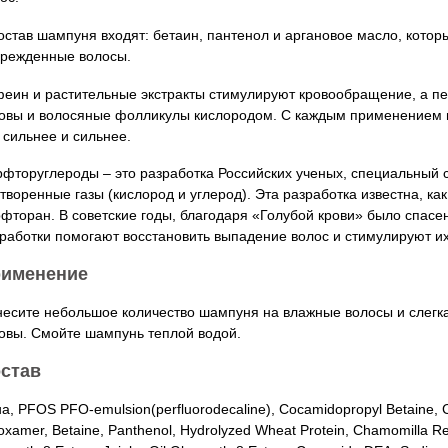
остав шампуня входят: бетаин, пантенол и аргановое масло, котор
врежденные волосы.
еин и растительные экстракты стимулируют кровообращение, а 
овы и волосяные фолликулы кислородом. С каждым применением 
 сильнее и сильнее.
фторуглероды – это разработка Российских ученых, специальный с
творенные газы (кислород и углерод). Эта разработка известна, как
фторан. В советские годы, благодаря «Голубой крови» было спасе
работки помогают восстановить выпадение волос и стимулируют их
именение
есите небольшое количество шампуня на влажные волосы и слегка
овы. Смойте шампунь теплой водой.
став
a, PFOS PFO-emulsion(perfluorodecaline), Cocamidopropyl Betaine, 
oxamer, Betaine, Panthenol, Hydrolyzed Wheat Protein, Chamomilla Recu