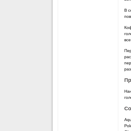
В с
по
Коф
гол
все
Пер
рас
пер
раз
Пр
Нан
гол
Со
Aqu
Pol