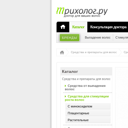
Каталог
Консультация доктора
Выпадение волос
Стимуля
БРЕНДЫ
Средства и препараты для волос
Ср
Каталог
Средства и препараты для волос
Средства от выпадения
волос
Средства для стимуляции
роста волос
С миноксидилом
Плацентарные
Растительные