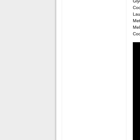
Gly
Coc
Lau
Met
Mel
Coc