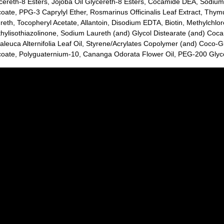
cereth-8 Esters, Jojoba Oil Glycereth-8 Esters, Cocamide DEA, Sodium 
oate, PPG-3 Caprylyl Ether, Rosmarinus Officinalis Leaf Extract, Thym
reth, Tocopheryl Acetate, Allantoin, Disodium EDTA, Biotin, Methylchlor
hylisothiazolinone, Sodium Laureth (and) Glycol Distearate (and) Coc
aleuca Alternifolia Leaf Oil, Styrene/Acrylates Copolymer (and) Coco-
oate, Polyguaternium-10, Cananga Odorata Flower Oil, PEG-200 Glyce