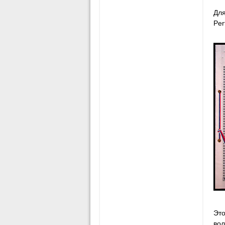
Для
Per
Это
вол