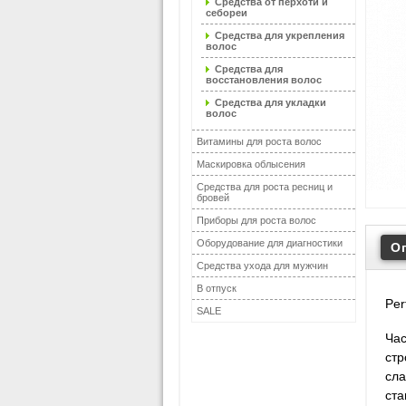
Средства от перхоти и
себореи
Средства для укрепления
волос
Средства для
восстановления волос
Средства для укладки
волос
Витамины для роста волос
Маскировка облысения
Средства для роста ресниц и
бровей
Приборы для роста волос
Оборудование для диагностики
О
Средства ухода для мужчин
В отпуск
Per
SALE
Час
стр
сла
ста