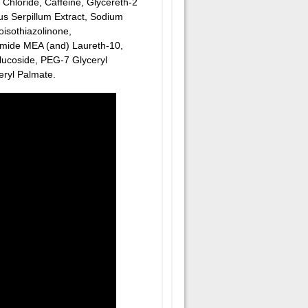
Chloride, Caffeine, Glycereth-2
us Serpillum Extract, Sodium
oisothiazolinone,
amide MEA (and) Laureth-10,
Glucoside, PEG-7 Glyceryl
ryl Palmate.