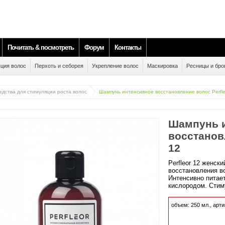
Почитать & посмотреть
Форум
Контакты
ция волос
Перхоть и себорея
Укрепление волос
Маскировка
Ресницы и бро
едства для стимуляции роста волос
Шампунь интенсивное восстановление волос Perfle
Шампунь 
восстанов
12
Perfleor 12 женск
восстановления в
Интенсивно питае
кислородом. Стим
объем:
250
мл.,
арти