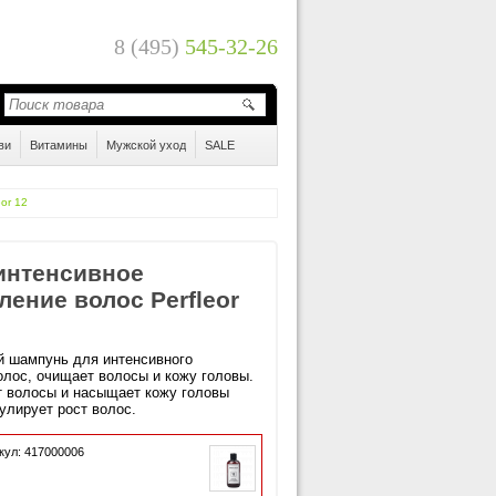
8 (495)
545-32-26
ви
Витамины
Мужской уход
SALE
or 12
интенсивное
ление волос Perfleor
ий шампунь для интенсивного
олос, очищает волосы и кожу головы.
т волосы и насыщает кожу головы
улирует рост волос.
кул: 417000006