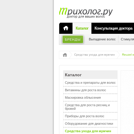
Каталог
Консультация доктора
Выпадение волос
Стимуля
БРЕНДЫ
Средства ухода для мужчин
Reuzel 
Каталог
Средства и препараты для волос
Витамины для роста волос
Маскировка облысения
Средства для роста ресниц и
бровей
Приборы для роста волос
Оборудование для диагностики
Средства ухода для мужчин