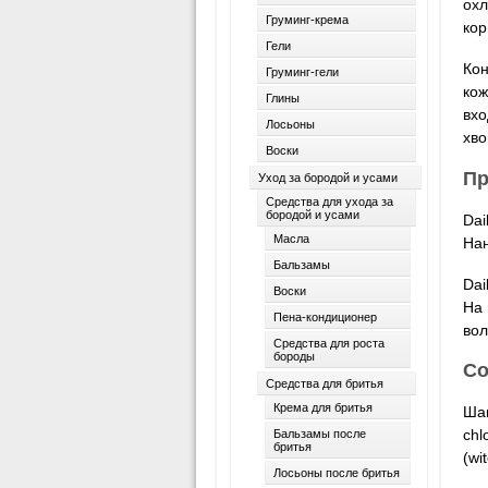
охл
Груминг-крема
кор
Гели
Кон
Груминг-гели
кож
Глины
вхо
Лосьоны
хво
Воски
Пр
Уход за бородой и усами
Средства для ухода за
бородой и усами
Dai
Масла
Нан
Бальзамы
Dai
Воски
На 
Пена-кондиционер
вол
Средства для роста
бороды
Со
Средства для бритья
Крема для бритья
Шам
chl
Бальзамы после
бритья
(wit
Лосьоны после бритья