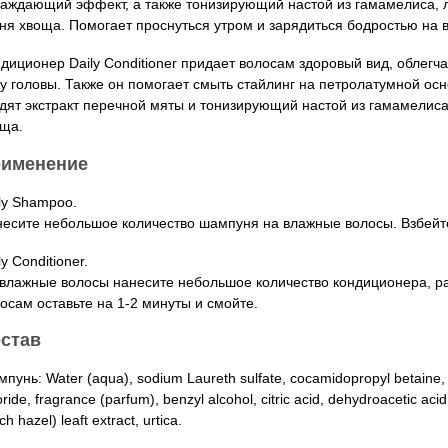
аждающий эффект, а также тонизирующий настой из гамамелиса, л
ня хвоща. Помогает проснуться утром и зарядиться бодростью на в
диционер Daily Conditioner придает волосам здоровый вид, облегч
у головы. Также он помогает смыть стайлинг на петролатумной осн
дят экстракт перечной мяты и тонизирующий настой из гамамелиса
ща.
именение
ly Shampoo.
есите небольшое количество шампуня на влажные волосы. Взбейте
ly Conditioner.
влажные волосы нанесите небольшое количество кондиционера, р
осам оставьте на 1-2 минуты и смойте.
став
пунь: Water (aqua), sodium Laureth sulfate, cocamidopropyl betaine, 
oride, fragrance (parfum), benzyl alcohol, citric acid, dehydroacetic ac
ch hazel) leaft extract, urtica.