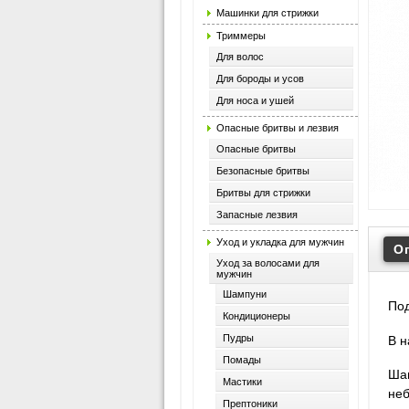
Машинки для стрижки
Триммеры
Для волос
Для бороды и усов
Для носа и ушей
Опасные бритвы и лезвия
Опасные бритвы
Безопасные бритвы
Бритвы для стрижки
Запасные лезвия
Уход и укладка для мужчин
О
Уход за волосами для
мужчин
Шампуни
Под
Кондиционеры
Пудры
В н
Помады
Шам
Мастики
неб
Прептоники