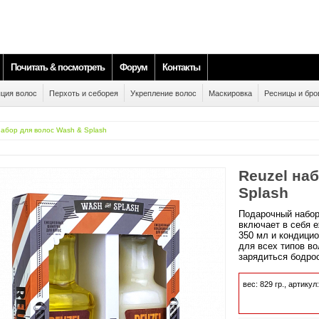
Почитать & посмотреть
Форум
Контакты
ция волос
Перхоть и себорея
Укрепление волос
Маскировка
Ресницы и бро
набор для волос Wash & Splash
Reuzel на
Splash
Подарочный набор
включает в себя 
350 мл и кондицио
для всех типов во
зарядиться бодрос
вес:
829
гр.,
артикул