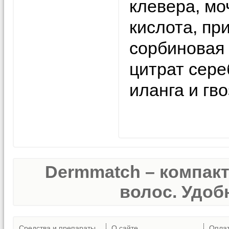
клевера, мо
кислота, пр
сорбиновая 
цитрат сере
иланга и гво
Dermmatch – компак
волос. Удобн
Средства и препараты
О сайте
Опла