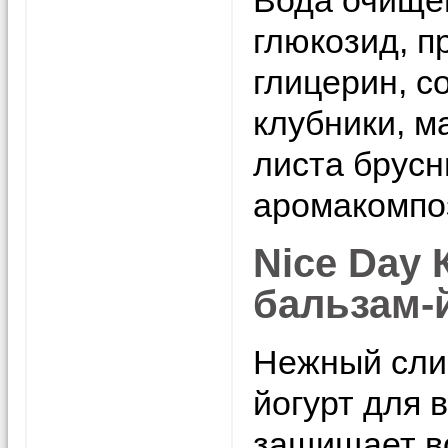
Вода очищен
глюкозид, п
глицерин, с
клубники, м
листа брусн
аромакомпоз
Nice Day
бальзам-й
Нежный сли
йогурт для в
защищает в