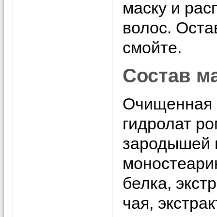
маску и рас
волос. Оста
смойте.
Состав м
Очищенная 
гидролат ро
зародышей 
моностеарин
белка, экст
чая, экстра