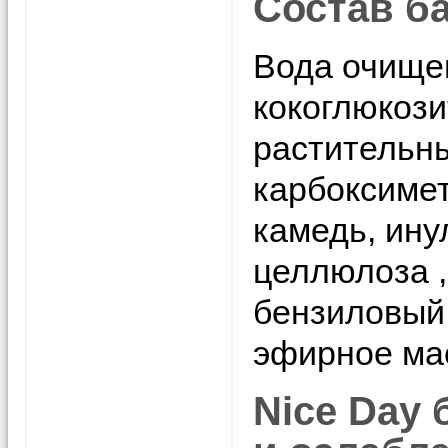
Состав б
Вода очищен
кокоглюкози
растительны
карбоксиме
камедь, ину
целлюлоза ,
бензиловый 
эфирное ма
Nice Day 