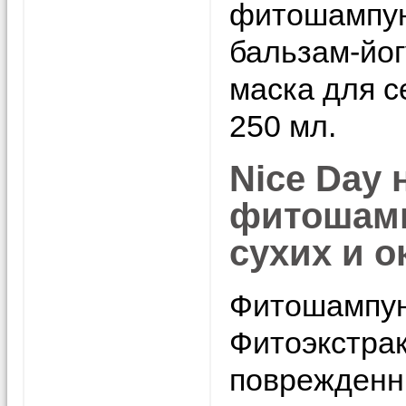
фитошампун
бальзам-йог
маска для с
250 мл.
Nice Day
фитошамп
сухих и 
Фитошампун
Фитоэкстра
поврежденн