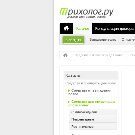
Каталог
Консультация доктора
Выпадение волос
Стимуля
БРЕНДЫ
Средства и препараты для волос
Ср
Каталог
Средства и препараты для волос
Средства от выпадения
волос
Средства для стимуляции
роста волос
С миноксидилом
Плацентарные
Растительные