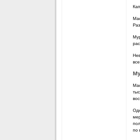
Кап
Ма
Раз
Мур
рас
Нев
все
Му
Мас
тыс
вос
Одн
мер
пол
по 