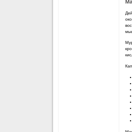
Ма
Дей
око
вос
мыш
Мур
кро
кис
Кап
Мас