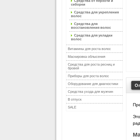
Средства от перхоти и
себореи
Средства для укрепления
волос
Средства для
восстановления волос
Средства для укладки
волос
Витамины для роста волос
Маскировка облысения
Средства для роста ресниц и
бровей
Приборы для роста волос
Оборудование для диагностики
О
Средства ухода для мужчин
В отпуск
Пре
SALE
Это
рад
Ма