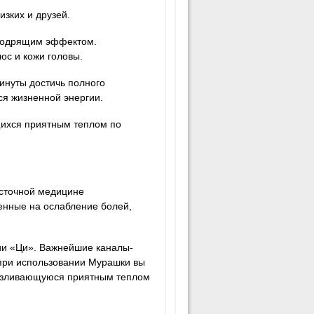
зких и друзей.
бодрящим эффектом.
ос и кожи головы.
инуты достичь полного
ься жизненной энергии.
ихся приятным теплом по
осточной медицине
енные на ослабление болей,
гии «Ци». Важнейшие каналы-
 при использовании Мурашки вы
 разливающуюся приятным теплом