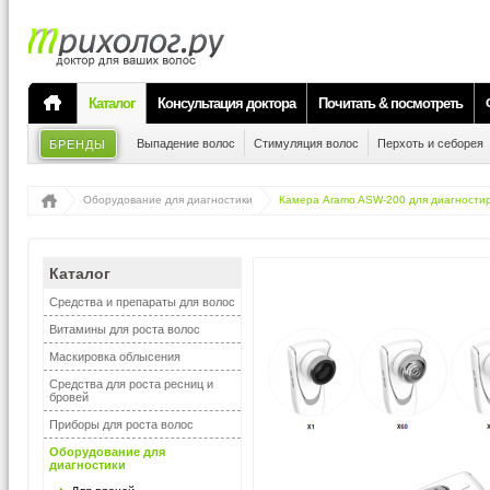
Каталог
Консультация доктора
Почитать & посмотреть
Выпадение волос
Стимуляция волос
Перхоть и себорея
БРЕНДЫ
Оборудование для диагностики
Камера Aramo ASW-200 для диагностир
Каталог
Средства и препараты для волос
Витамины для роста волос
Маскировка облысения
Средства для роста ресниц и
бровей
Приборы для роста волос
Оборудование для
диагностики