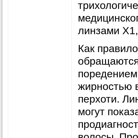
трихологиче
медицинско
линзами Х1,
Как правило
обращаются
поредением
жирностью в
перхоти. Ли
могут показ
продиагност
волосы. Пр