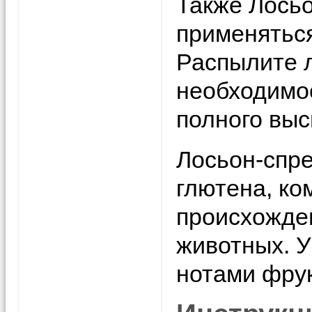
Также Лосьо
применяться
Распылите л
необходимос
полного выс
Лосьон-спре
глютена, ко
происхожден
животных. У
нотами фрук