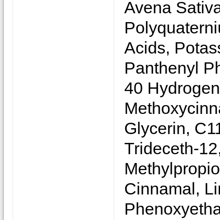
Avena Sativa
Polyquatern
Acids, Pota
Panthenyl P
40 Hydrogena
Methoxycinn
Glycerin, C1
Trideceth-12
Methylpropion
Cinnamal, Li
Phenoxyethan