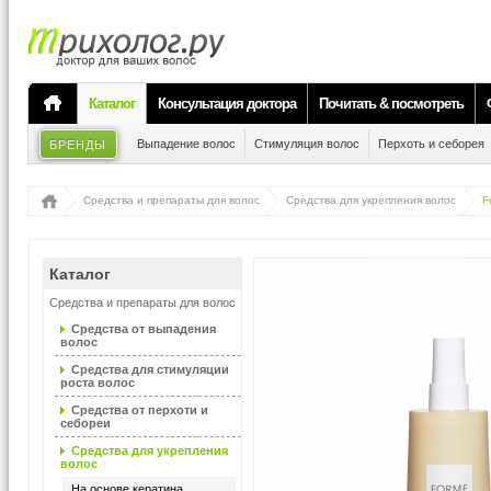
Каталог
Консультация доктора
Почитать & посмотреть
Выпадение волос
Стимуляция волос
Перхоть и себорея
БРЕНДЫ
Средства и препараты для волос
Средства для укрепления волос
F
Каталог
Средства и препараты для волос
Средства от выпадения
волос
Средства для стимуляции
роста волос
Средства от перхоти и
себореи
Средства для укрепления
волос
На основе кератина