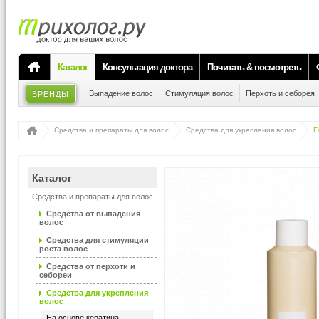
Каталог
Консультация доктора
Почитать & посмотреть
Выпадение волос
Стимуляция волос
Перхоть и себорея
БРЕНДЫ
Средства и препараты для волос
Средства для укрепления волос
F
Каталог
Средства и препараты для волос
Средства от выпадения
волос
Средства для стимуляции
роста волос
Средства от перхоти и
себореи
Средства для укрепления
волос
На основе кератина