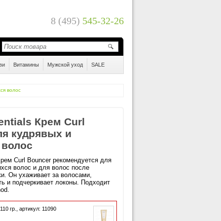
8 (495)
545-32-26
ви
Витамины
Мужской уход
SALE
хся волос
ntials Крем Curl
ля кудрявых и
 волос
Крем Curl Bouncer рекомендуется для
хся волос и для волос после
и. Он ухаживает за волосами,
ть и подчеркивает локоны. Подходит
hod.
110
гр.,
артикул: 11090