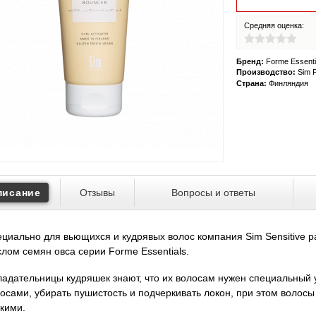
Средняя оценка:
Бренд:
Forme Essenti
Производство:
Sim F
Страна:
Финляндия
писание
Отзывы
Вопросы и ответы
циально для вьющихся и кудрявых волос компания Sim Sensitive р
лом семян овса серии Forme Essentials.
адательницы кудряшек знают, что их волосам нужен специальный 
осами, убирать пушистость и подчеркивать локон, при этом волос
кими.