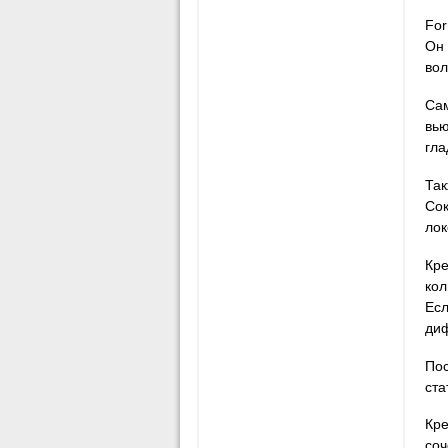
For
Он 
вол
Сам
вью
гла
Так
Сок
лок
Кре
кол
Есл
диф
Пос
ста
Кре
соч