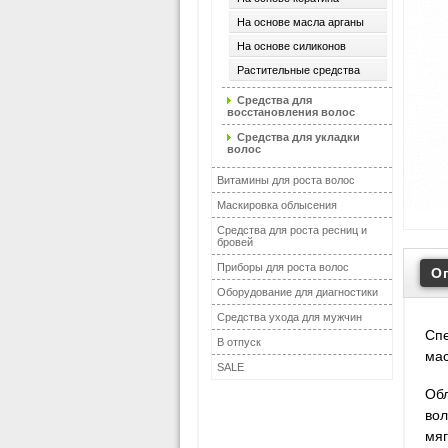
На основе масла арганы
На основе силиконов
Растительные средства
Средства для
восстановления волос
Средства для укладки
волос
Витамины для роста волос
Маскировка облысения
Средства для роста ресниц и
бровей
Приборы для роста волос
О
Оборудование для диагностики
Средства ухода для мужчин
Спе
В отпуск
мас
SALE
Обл
вол
мяг