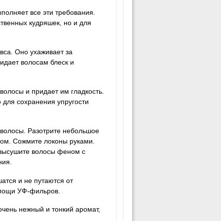
ыполняет все эти требования.
ственных кудряшек, но и для
вса. Оно ухаживает за
ридает волосам блеск и
 волосы и придает им гладкость.
 для сохранения упругости
 волосы. Разотрите небольшое
мом. Сожмите локоны руками.
 высушите волосы феном с
ния.
атся и не путаются от
омощи УФ-фильров.
очень нежный и тонкий аромат,