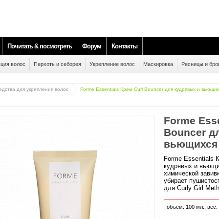
Почитать & посмотреть
Форум
Контакты
ция волос
Перхоть и себорея
Укрепление волос
Маскировка
Ресницы и бро
едства для укрепления волос
Forme Essentials Крем Curl Bouncer для кудрявых и вьющи
Forme Esse
Bouncer д
вьющихся
Forme Essentials 
кудрявых и вьющи
химической завивк
убирает пушистос
для Curly Girl Met
объем:
100
мл., вес: