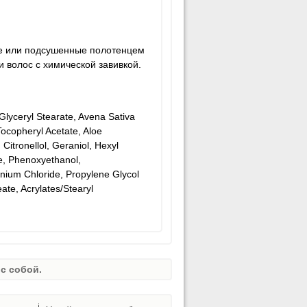
ие или подсушенные полотенцем
 волос с химической завивкой.
Glyceryl Stearate, Avena Sativa
Tocopheryl Acetate, Aloe
itronellol, Geraniol, Hexyl
e, Phenoxyethanol,
nium Chloride, Propylene Glycol
ate, Acrylates/Stearyl
с собой.