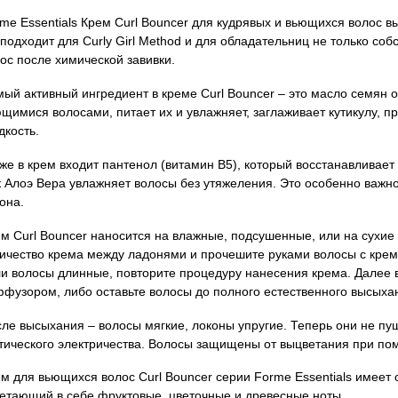
me Essentials Крем Curl Bouncer для кудрявых и вьющихся волос в
подходит для Curly Girl Method и для обладательниц не только соб
ос после химической завивки.
ый активный ингредиент в креме Curl Bouncer – это масло семян о
щимися волосами, питает их и увлажняет, заглаживает кутикулу, п
дкость.
же в крем входит пантенол (витамин В5), который восстанавливает
 Алоэ Вера увлажняет волосы без утяжеления. Это особенно важно
она.
м Curl Bouncer наносится на влажные, подсушенные, или на сухие
ичество крема между ладонями и прочешите руками волосы с кре
и волосы длинные, повторите процедуру нанесения крема. Далее
фузором, либо оставьте волосы до полного естественного высыха
ле высыхания – волосы мягкие, локоны упругие. Теперь они не пуш
тического электричества. Волосы защищены от выцветания при п
м для вьющихся волос Curl Bouncer серии Forme Essentials имеет 
етающий в себе фруктовые, цветочные и древесные ноты.