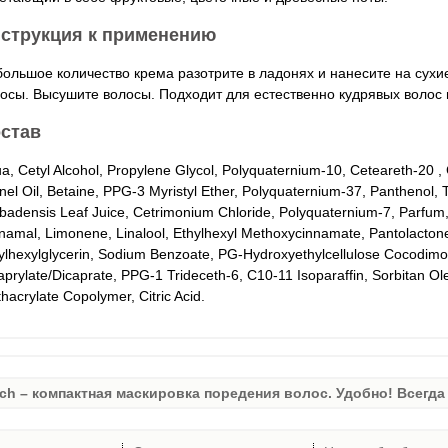
струкция к применению
ольшое количество крема разотрите в ладонях и нанесите на сух
осы. Высушите волосы. Подходит для естественно кудрявых волос и
став
a, Cetyl Alcohol, Propylene Glycol, Polyquaternium-10, Ceteareth-20 , 
nel Oil, Betaine, PPG-3 Myristyl Ether, Polyquaternium-37, Panthenol, 
badensis Leaf Juice, Cetrimonium Chloride, Polyquaternium-7, Parfum, C
namal, Limonene, Linalool, Ethylhexyl Methoxycinnamate, Pantolacton
ylhexylglycerin, Sodium Benzoate, PG-Hydroxyethylcellulose Cocodimo
aprylate/Dicaprate, PPG-1 Trideceth-6, C10-11 Isoparaffin, Sorbitan Ole
hacrylate Copolymer, Citric Acid.
ch – компактная маскировка поредения волос. Удобно! Всегда 