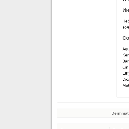
Ин
Неб
вол
Со
Aqu
Ker
Bar
Cin
Eth
Dic
Met
Dermmat