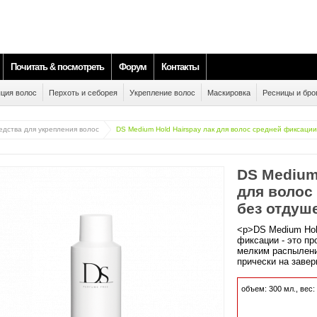
Почитать & посмотреть
Форум
Контакты
ция волос
Перхоть и себорея
Укрепление волос
Маскировка
Ресницы и бро
едства для укрепления волос
DS Medium Hold Hairspay лак для волос средней фиксации
DS Medium
для волос
без отдуш
<p>DS Medium Hol
фиксации - это п
мелким распылени
прически на заве
объем:
300
мл., вес: