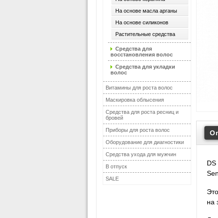
На основе масла арганы
На основе силиконов
Растительные средства
Средства для
восстановления волос
Средства для укладки
волос
Витамины для роста волос
Маскировка облысения
Средства для роста ресниц и
бровей
Приборы для роста волос
О
Оборудование для диагностики
Средства ухода для мужчин
DS 
В отпуск
Sen
SALE
Это
на