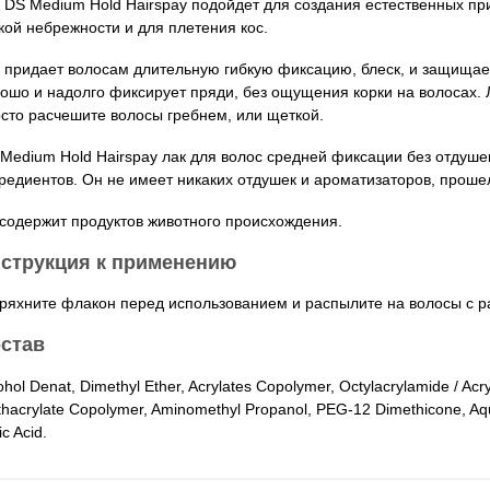
 DS Medium Hold Hairspay подойдет для создания естественных пр
кой небрежности и для плетения кос.
 придает волосам длительную гибкую фиксацию, блеск, и защищае
ошо и надолго фиксирует пряди, без ощущения корки на волосах. Л
сто расчешите волосы гребнем, или щеткой.
Medium Hold Hairspay лак для волос средней фиксации без отдуше
редиентов. Он не имеет никаких отдушек и ароматизаторов, проше
содержит продуктов животного происхождения.
струкция к применению
ряхните флакон перед использованием и распылите на волосы с р
став
ohol Denat, Dimethyl Ether, Acrylates Copolymer, Octylacrylamide / Acry
hacrylate Copolymer, Aminomethyl Propanol, PEG-12 Dimethicone, Aq
ic Acid.