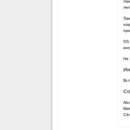
Лак
лег
Лак
хор
про
DS 
инг
Не 
Ин
Вст
Со
Alc
Met
Citr