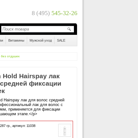
8 (495)
545-32-26
ви
Витамины
Мужской уход
SALE
 без отдушек
 Hold Hairspay лак
 средней фиксации
ек
d Hairspay лак для волос средней
рофессиональный лак для волос с
ем, применяется для фиксации
ршающем этапе.</p>
287
гр.,
артикул: 11038