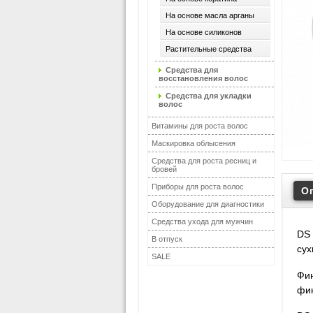
На основе масла арганы
На основе силиконов
Растительные средства
Средства для
восстановления волос
Средства для укладки
волос
Витамины для роста волос
Маскировка облысения
Средства для роста ресниц и
бровей
Приборы для роста волос
О
Оборудование для диагностики
Средства ухода для мужчин
DS 
В отпуск
сух
SALE
Фин
фин