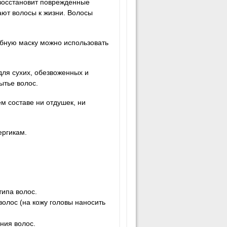
 восстановит поврежденные
ют волосы к жизни. Волосы
шебную маску можно использовать
для сухих, обезвоженных и
ытье волос.
м составе ни отдушек, ни
ергикам.
ипа волос.
олос (на кожу головы наносить
яния волос.