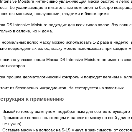
Intensive Moisture интенсивно увлажняющая маска быстро и легко
осы. Ее ухаживающие и питательные компоненты быстро возвраща
новятся мягкими, послушными, гладкими и блестящими.
ка DS Intensive Moisture подходит для всех типов волос. Эту вол
только в салоне, но и дома.
 нормальных волос маску можно использовать 1-2 раза в неделю, 
ьно поврежденных волос, маску можно использовать при каждом м
енсивно увлажняющая Маска DS Intensive Moisture не имеет в свое
матизаторов.
ка прошла дерматологический контроль и подходит веганам и алл
тоит из безопасных ингредиентов. Не тестируется на животных.
струкция к применению
Вымойте голову шампунем, подобранным для соответствующего т
Промокните волосы полотенцем и нанесите маску по всей длине в
не нужно).
Оставьте маску на волосах на 5-15 минут, в зависимости от состо