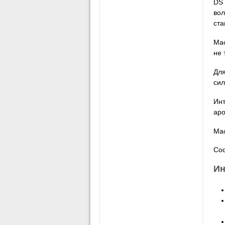
DS 
вол
ста
Мас
не 
Для
сил
Инт
аро
Мас
Сос
Ин