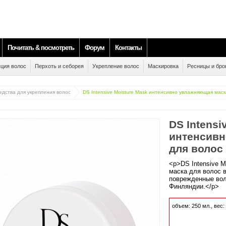
Почитать & посмотреть
Форум
Контакты
ция волос
Перхоть и себорея
Укрепление волос
Маскировка
Ресницы и бро
едства для укрепления волос
DS Intensive Moisture Mask интенсивно увлажняющая маск
DS Intensi
интенсивн
для волос
<p>DS Intensive 
маска для волос 
поврежденные вол
Финляндии.</p>
объем:
250
мл., вес: