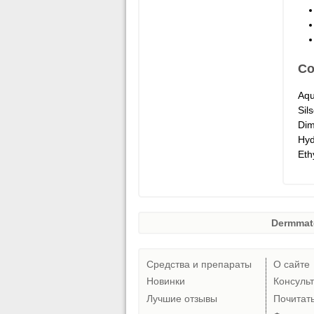
Со
Aqu
Sil
Dim
Hyd
Eth
Dermmat
Средства и препараты
О сайте
Новинки
Консуль
Лучшие отзывы
Почитат