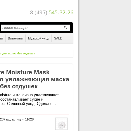
8 (495)
545-32-26
ви
Витамины
Мужской уход
SALE
а для волос без отдушек
ve Moisture Mask
о увлажняющая маска
 без отдушек
Moisture интенсивно увлажняющая
восстанавливает сухие и
ос. Салонный уход. Сделано в
287
гр.,
артикул: 11028