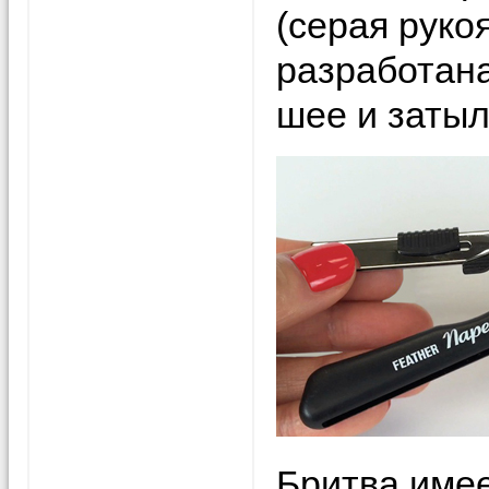
(серая руко
разработана
шее и затыл
Бритва име