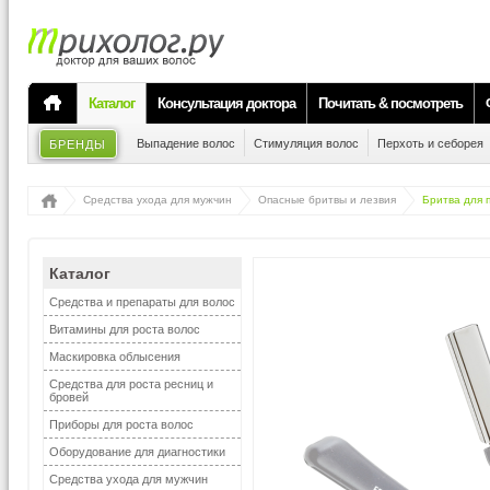
Каталог
Консультация доктора
Почитать & посмотреть
Выпадение волос
Стимуляция волос
Перхоть и себорея
БРЕНДЫ
Средства ухода для мужчин
Опасные бритвы и лезвия
Бритва для 
Каталог
Средства и препараты для волос
Витамины для роста волос
Маскировка облысения
Средства для роста ресниц и
бровей
Приборы для роста волос
Оборудование для диагностики
Средства ухода для мужчин