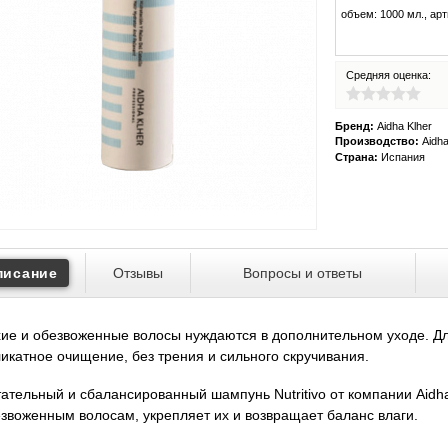
объем:
1000
мл.,
арт
Средняя оценка:
Бренд:
Aidha Klher
Производство:
Aidha
Страна:
Испания
писание
Отзывы
Вопросы и ответы
ие и обезвоженные волосы нуждаются в дополнительном уходе. Д
икатное очищение, без трения и сильного скручивания.
ательный и сбалансированный шампунь Nutritivo от компании Aidha
звоженным волосам, укрепляет их и возвращает баланс влаги.