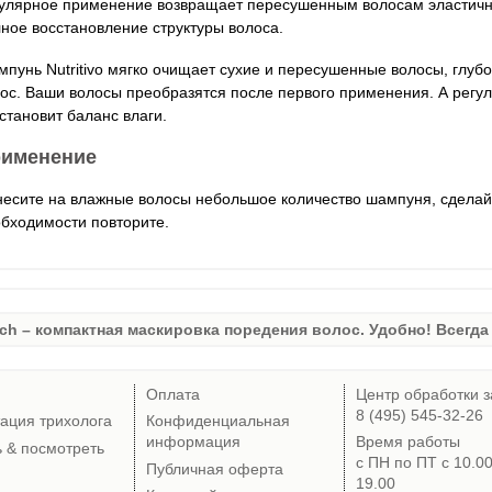
улярное применение возвращает пересушенным волосам эластично
ное восстановление структуры волоса.
пунь Nutritivo мягко очищает сухие и пересушенные волосы, глубо
ос. Ваши волосы преобразятся после первого применения. А рег
становит баланс влаги.
именение
есите на влажные волосы небольшое количество шампуня, сделайт
бходимости повторите.
ch – компактная маскировка поредения волос. Удобно! Всегда 
Оплата
Центр обработки з
8 (495) 545-32-26
тация трихолога
Конфиденциальная
информация
Время работы
ь & посмотреть
с ПН по ПТ с 10.0
Публичная оферта
19.00