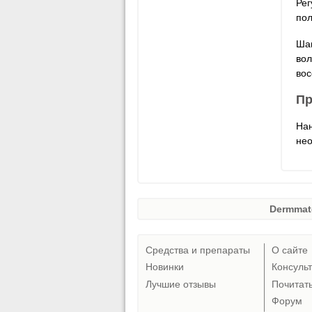
Рег
пол
Шам
вол
вос
Пр
Нан
нео
Dermmat
Средства и препараты
О сайте
Новинки
Консуль
Лучшие отзывы
Почитат
Форум