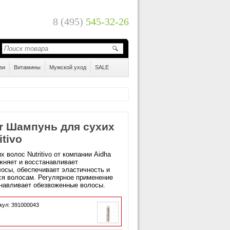
8 (495)
545-32-26
ви
Витамины
Мужской уход
SALE
er Шампунь для сухих
itivo
 волос Nutritivo от компании Aidha
ажняет и восстанавливает
осы, обеспечивает эластичность и
я волосам. Регулярное применение
навливает обезвоженные волосы.
кул: 391000043