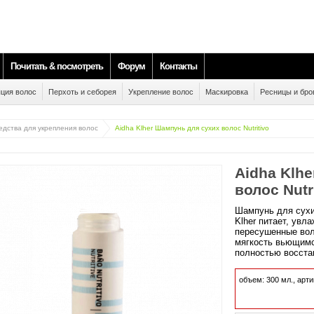
Почитать & посмотреть
Форум
Контакты
ция волос
Перхоть и себорея
Укрепление волос
Маскировка
Ресницы и бро
едства для укрепления волос
Aidha Klher Шампунь для сухих волос Nutritivo
Aidha Klh
волос Nutr
Шампунь для сухих
Klher питает, увл
пересушенные вол
мягкость вьющимс
полностью восста
объем:
300
мл.,
арти