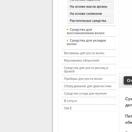
На основе масла арганы
На основе силиконов
Растительные средства
Средства для
восстановления волос
Средства для укладки
волос
Витамины для роста волос
Маскировка облысения
Средства для роста ресниц и
бровей
Приборы для роста волос
О
Оборудование для диагностики
Средства ухода для мужчин
Сух
В отпуск
дел
SALE
Пит
обе