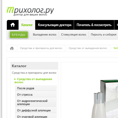
Каталог
Консультация доктора
Почитать & посмотреть
Выпадение волос
Стимуляция волос
Перхоть и себорея
БРЕНДЫ
Средства и препараты для волос
Средства от выпадения волос
№0
Каталог
Средства и препараты для волос
Средства от выпадения
волос
После родов
От стресса
От андрогенетической
алопеции
От диффузной алопеции
От очаговой алопеции